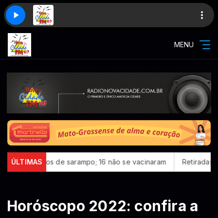
MENU
asos de sarampo; 16 não se vacinaram
ÚLTIMAS
Retiradas da poupança 
Horóscopo 2022: confira a