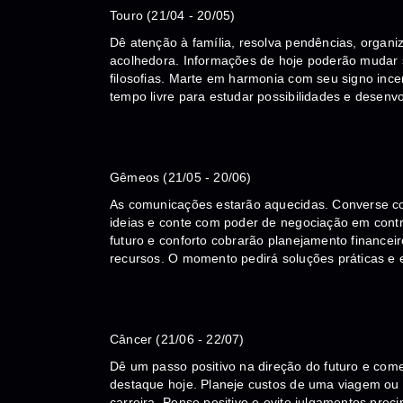
Touro (21/04 - 20/05)
Dê atenção à família, resolva pendências, organi
acolhedora. Informações de hoje poderão mudar 
filosofias. Marte em harmonia com seu signo incen
tempo livre para estudar possibilidades e desenvo
Gêmeos (21/05 - 20/06)
As comunicações estarão aquecidas. Converse c
ideias e conte com poder de negociação em contr
futuro e conforto cobrarão planejamento financei
recursos. O momento pedirá soluções práticas e
Câncer (21/06 - 22/07)
Dê um passo positivo na direção do futuro e com
destaque hoje. Planeje custos de uma viagem ou c
carreira. Pense positivo e evite julgamentos pre