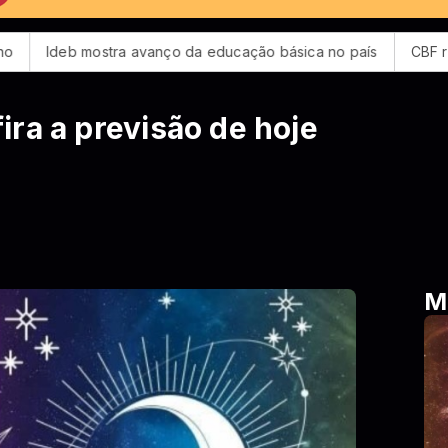
 avanço da educação básica no país
CBF reforça paralisaçã
ra a previsão de hoje
o
M