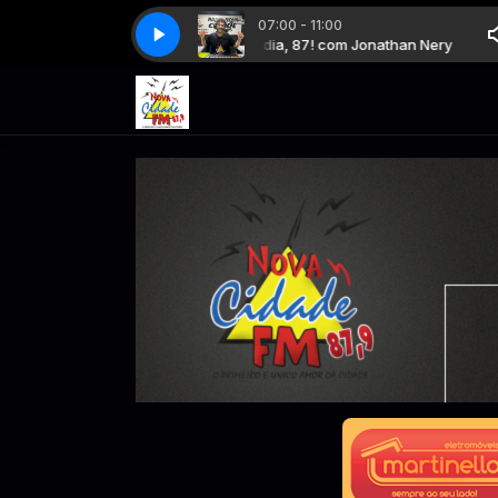
07:00 - 11:00
️Bom dia, 87! com Jonathan Nery
️Bom