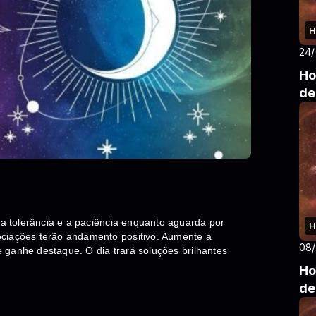
H
24
Ho
de
 a tolerância e a paciência enquanto aguarda por
H
ociações terão andamento positivo. Aumente a
08
 e ganhe destaque. O dia trará soluções brilhantes
Ho
de