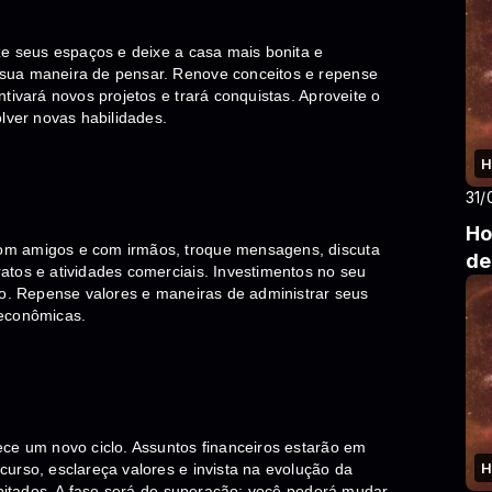
ze seus espaços e deixe a casa mais bonita e
sua maneira de pensar. Renove conceitos e repense
tivará novos projetos e trará conquistas. Aproveite o
lver novas habilidades.
H
31/
Ho
om amigos e com irmãos, troque mensagens, discuta
de
atos e atividades comerciais. Investimentos no seu
ro. Repense valores e maneiras de administrar seus
 econômicas.
ece um novo ciclo. Assuntos financeiros estarão em
H
urso, esclareça valores e invista na evolução da
cipitados. A fase será de superação: você poderá mudar