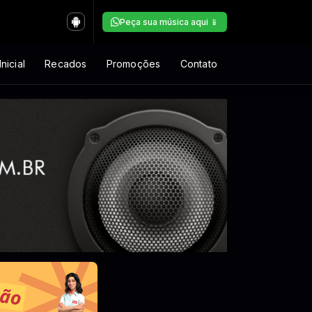
Peça sua música aqui 📱
nicial
Recados
Promoções
Contato