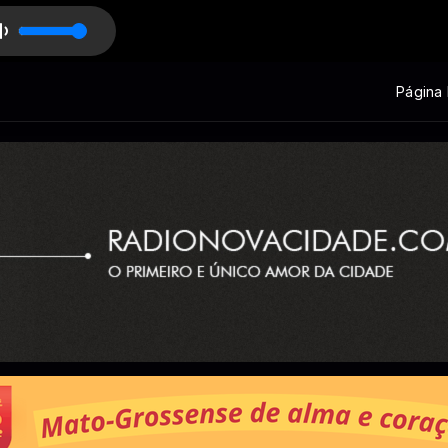
 dia, 87! com Jonathan Nery
Página I