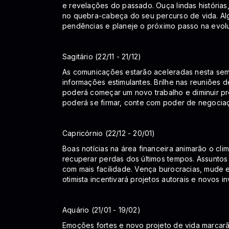
e revelações do passado. Ouça lindas histórias
no quebra-cabeça do seu percurso de vida. Algo
pendências e planeje o próximo passo na evolu
Sagitário (22/11 - 21/12)
As comunicações estarão aceleradas nesta sema
informações estimulantes. Brilhe nas reuniões 
poderá começar um novo trabalho e diminuir pr
poderá se firmar, conte com poder de negocia
Capricórnio (22/12 - 20/01)
Boas notícias na área financeira animarão o cl
recuperar perdas dos últimos tempos. Assuntos
com mais facilidade. Vença burocracias, mude 
otimista incentivará projetos autorais e novos 
Aquário (21/01 - 19/02)
Emoções fortes e novo projeto de vida marcar