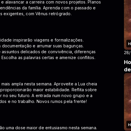
 e alavancar a carreira com novos projetos. Planos
 pendências da família. Aprenda com o passado e
is exigentes, com Vênus retrógrado.
dade inspirarão viagens e formalizações.
H
a documentação e arrumar suas bagunças.
e assuntos delicados de convivência, diferenças
28
Escolha as palavras certas e amenize conflitos.
Ho
de
 mais ampla nesta semana. Aproveite a Lua cheia
roporcionarão maior estabilidade. Reflita sobre
ir no seu futuro. A entrada num novo grupo e a
dos e no trabalho. Novos rumos pela frente!
H
rão uma dose maior de entusiasmo nesta semana.