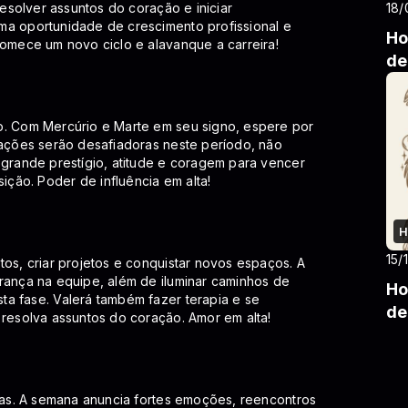
18/
resolver assuntos do coração e iniciar
ma oportunidade de crescimento profissional e
Ho
Comece um novo ciclo e alavanque a carreira!
de
o. Com Mercúrio e Marte em seu signo, espere por
lações serão desafiadoras neste período, não
 grande prestígio, atitude e coragem para vencer
ção. Poder de influência em alta!
H
15/
tos, criar projetos e conquistar novos espaços. A
rança na equipe, além de iluminar caminhos de
Ho
ta fase. Valerá também fazer terapia e se
de
 resolva assuntos do coração. Amor em alta!
ivas. A semana anuncia fortes emoções, reencontros