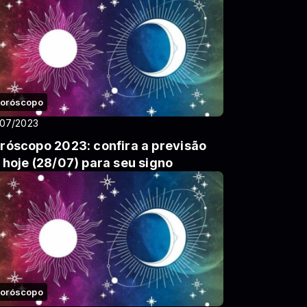
oróscopo
/07/2023
róscopo 2023: confira a previsão
 hoje (28/07) para seu signo
oróscopo