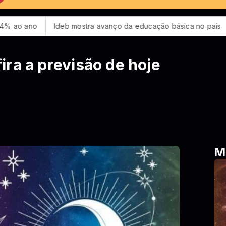
deb mostra avanço da educação básica no país
CBF reforça p
ra a previsão de hoje
o
M