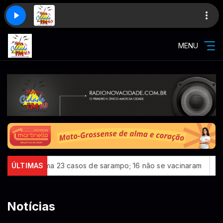
MENU
a 23 casos de sarampo; 16 não se vacinaram
ÚLTIMAS
Retiradas da po
Notícias