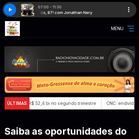
07:00 - 11:30
ery
️Bom dia, 87! com Jonathan Nery
Jornal Mato Grosso no ar
MENU
uido de R$ 52,4 bi no segundo trimestre
ÚLTIMAS
CNC: endividamento d
Saiba as oportunidades do