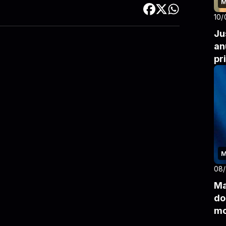
M
10/
Ju
an
pr
M
08
Ma
do
mo