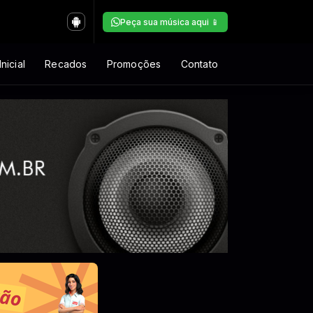
Peça sua música aqui 📱
nicial
Recados
Promoções
Contato