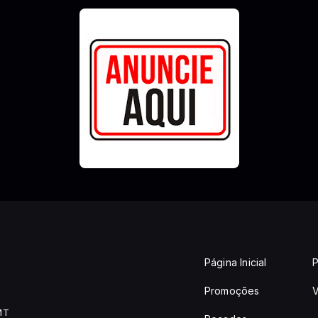
Página Inicial
P
Promoções
V
MT