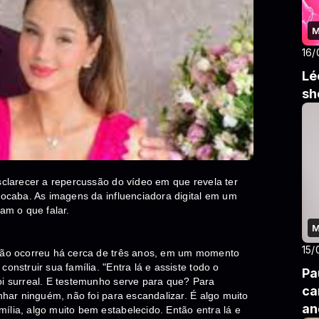
M
16/
Lé
sh
esclarecer a repercussão do vídeo em que revela ter
orocaba. As imagens da influenciadora digital em um
am o que falar.
M
15/
ição ocorreu há cerca de três anos, em um momento
onstruir sua família. "Entra lá e assiste todo o
Pa
oi surreal. E testemunho serve para que? Para
ca
onhar ninguém, não foi para escandalizar. É algo muito
an
ília, algo muito bem estabelecido. Então entra lá e