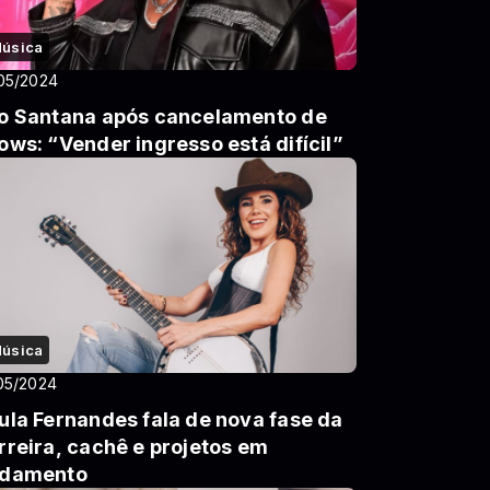
úsica
05/2024
o Santana após cancelamento de
ows: “Vender ingresso está difícil”
úsica
05/2024
ula Fernandes fala de nova fase da
rreira, cachê e projetos em
damento