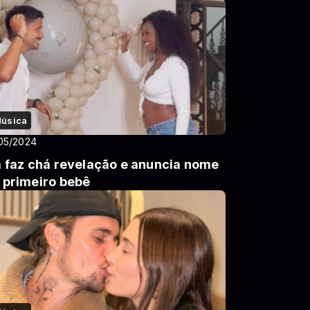
úsica
05/2024
a faz chá revelação e anuncia nome
 primeiro bebê