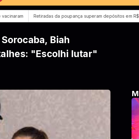
Retiradas da poupança superam depósitos em R$ 7,15 bilhões 
 Sorocaba, Biah
alhes: "Escolhi lutar"
M