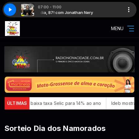
07:00 - 11:00
Nery
️Bom dia, 87! com Jonathan Nery
MENU
, Copom baixa taxa Selic para 14% ao ano
ÚLTIMAS
Ideb mostra avan
Sorteio Dia dos Namorados